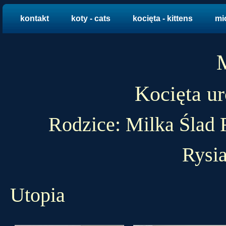
kontakt
koty - cats
kocięta - kittens
mio
Kocięta u
Rodzice: Milka Ślad 
Rysi
Utopia